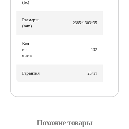
(lsc)
Размеры
2385*1303*35
(mm)
Кол-
во
132
ячеек
Гарантия
25лет
Похожие товары