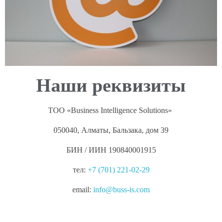
Наши реквизиты
ТОО «Business Intelligence Solutions»
050040, Алматы, Бальзака, дом 39
БИН / ИИН 190840001915
тел:
+7 (701) 221-02-29
email:
info@buss-is.com