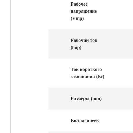
Рабочее
напряжение
(Vmp)
Рабочий ток
(lmp)
Ток короткого
замыкания (lsc)
Размеры (mm)
Кол-во ячеек