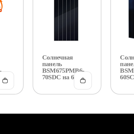
Солнечная
Солн
панель
пане
-
BSM675PMB6-
BSM
30Вт
70SDC на 675Вт
60SC