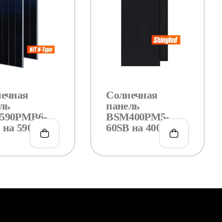
ечная
Солнечная
ль
панель
590PMB6-
BSM400PM5-
 на 590Вт
60SB на 400Вт