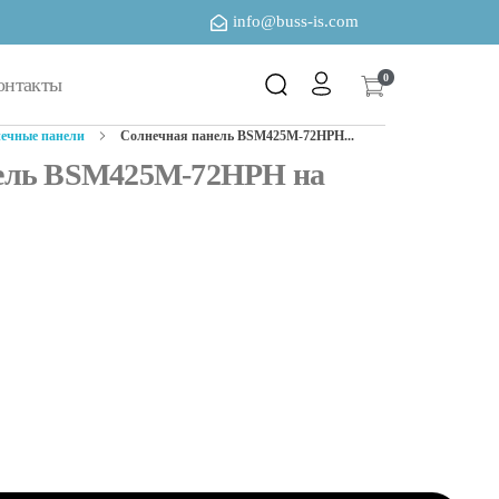
info@buss-is.com
0
онтакты
ечные панели
Солнечная панель BSM425M-72HPH...
нель BSM425M-72HPH на