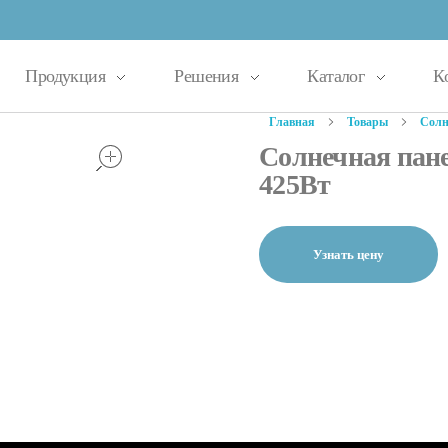
Продукция
Решения
Каталог
К
Главная
Товары
Солн
open
Солнечная па
425Вт
Узнать цену