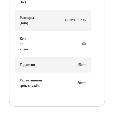
(lsc)
Размеры
1719*1140*35
(mm)
Кол-
во
60
ячеек
Гарантия
15лет
Гарантийный
30лет
срок службы