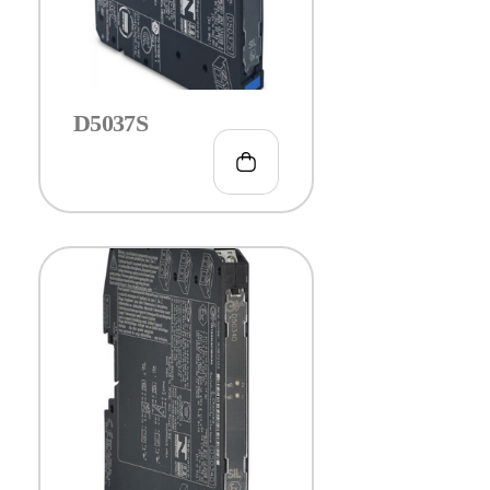
D5037S
€
99.00