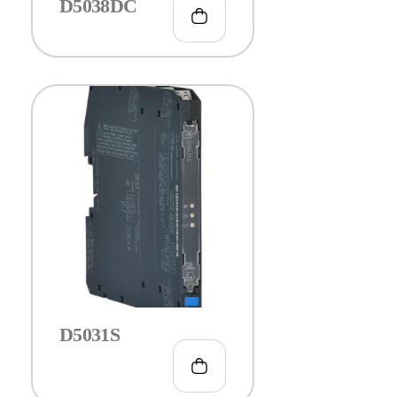
D5038DC
D5031S
€
117.00