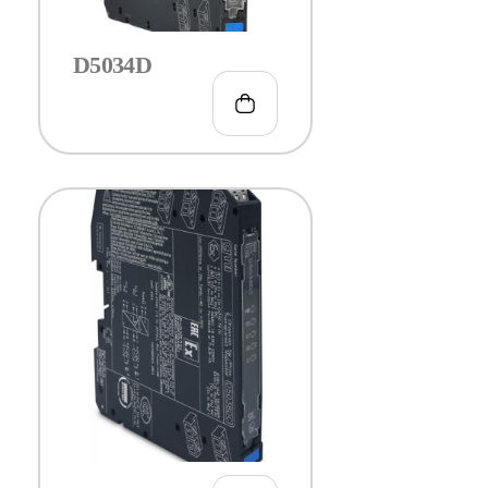
D5034D
€
246.00