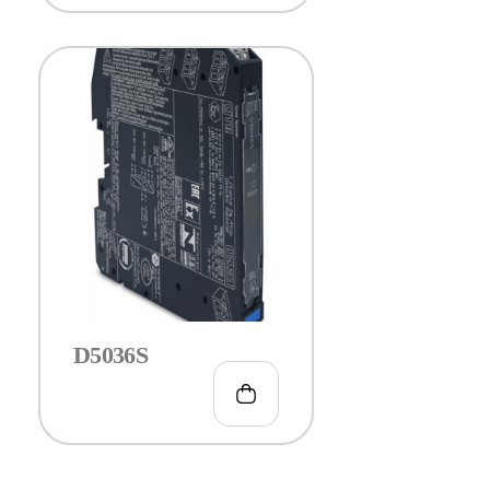
D5036S
€
109.00