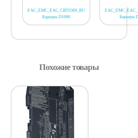
EAC_EMC_EAC_CRT0369_RU
EAC_EMC_EAC_
Барьеры D1000
Барьеры 
Похожие товары