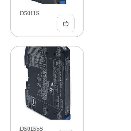
D5011S
€
161.00
D5015SS