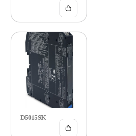
€
150.00
D5015SK
€
150.00