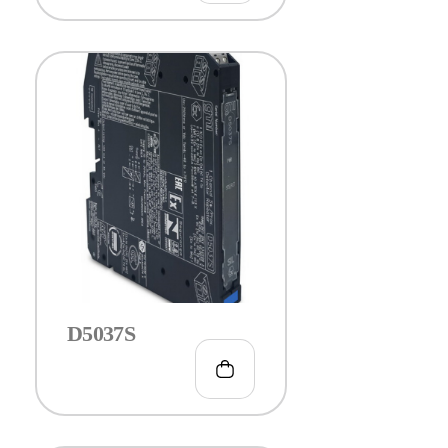
D5037S
€
99.00