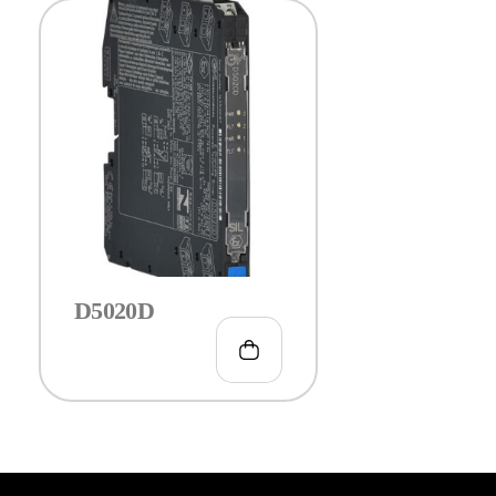
D5020D
€
373.00