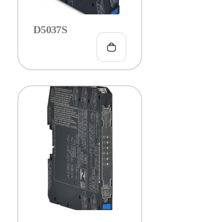
D5037S
€
99.00