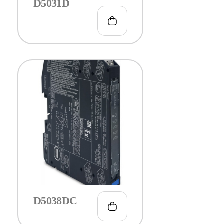
D5031D
€
173.00
D5038DC