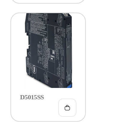
D5015SS
€
150.00