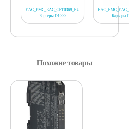
EAC_EMC_EAC_CRT0369_RU
EAC_EMC_EAC_
Барьеры D1000
Барьеры 
Похожие товары