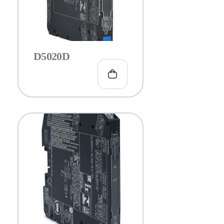
D5020D
€
373.00