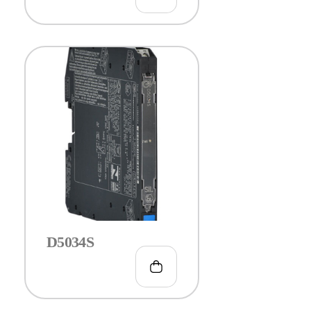
D5034S
€
161.00