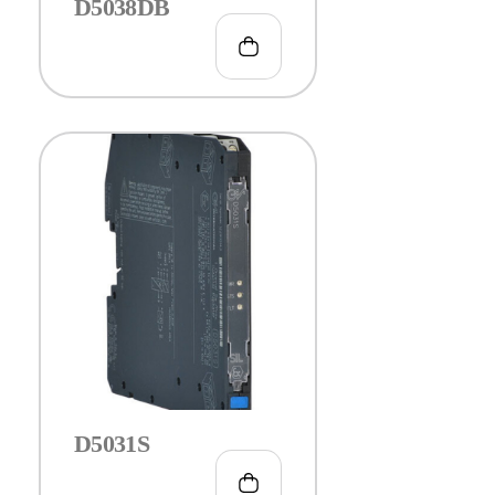
D5038DB
€
193.00
D5031S
€
117.00