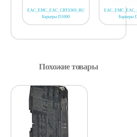
EAC_EMC_EAC_CRT0369_RU
EAC_EMC_EAC_
Барьеры D1000
Барьеры 
Похожие товары