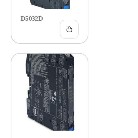
D5032D
€
190.00