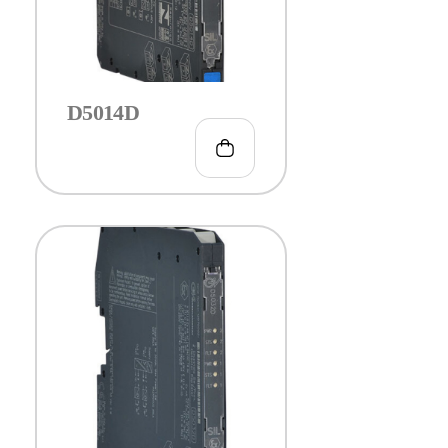
D5014D
€
323.00