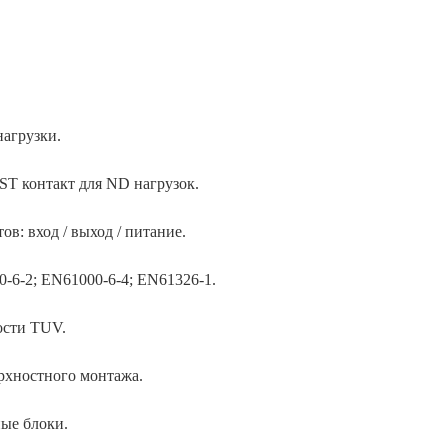
нагрузки.
PST контакт для ND нагрузок.
ов: вход / выход / питание.
-6-2; EN61000-6-4; EN61326-1.
ости TUV.
рхностного монтажа.
ые блоки.