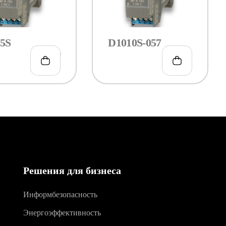
5S
D1010S-057
€
209.00
€
286.00
Решения для бизнеса
Информбезопасность
Энергоэффективность