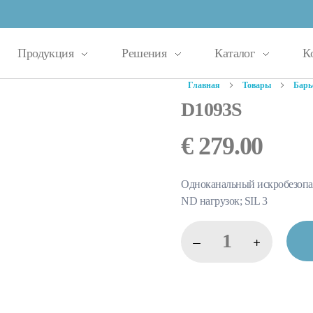
Продукция
Решения
Каталог
К
Главная
Товары
Барь
D1093S
€
279.00
Одноканальный искробезопас
ND нагрузок; SIL 3