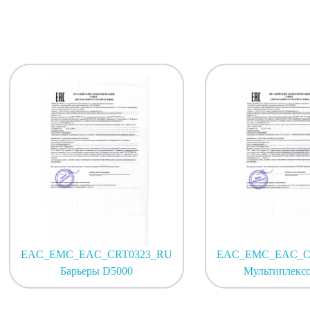
EAC_EMC_EAC_CRT0323_RU
EAC_EMC_EAC_C
Барьеры D5000
Мультиплексо