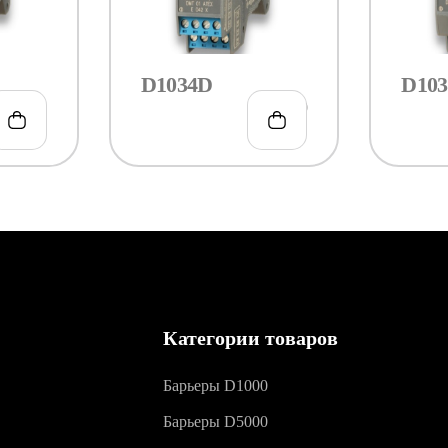
D1034D
D103
€
210.00
€
278.00
Категории товаров
Барьеры D1000
Барьеры D5000