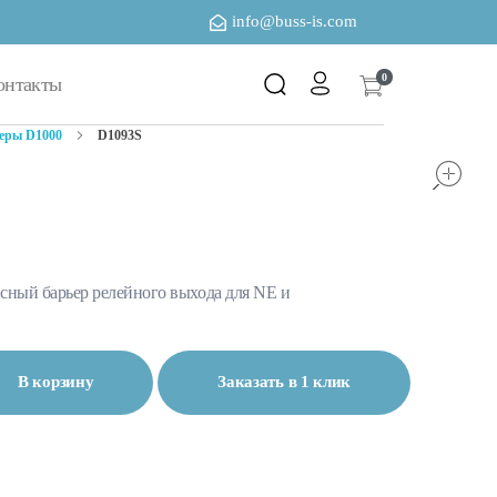
info@buss-is.com
0
онтакты
еры D1000
D1093S
o
ный барьер релейного выхода для NE и
В корзину
Заказать в 1 клик