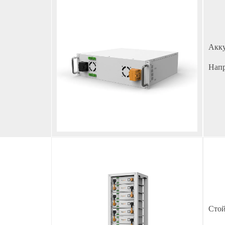
Акку
Напр
Стой