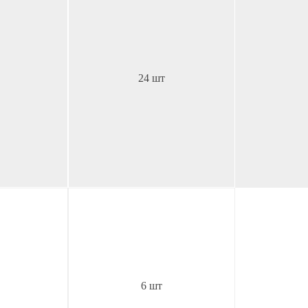
24 шт
6 шт