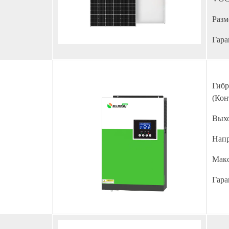
Разм
Гара
Гибр
(Кон
Выхо
Напр
Макс
Гара