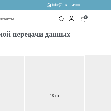
info@buss-is.com
0
онтакты
емой передачи данных
18 шт