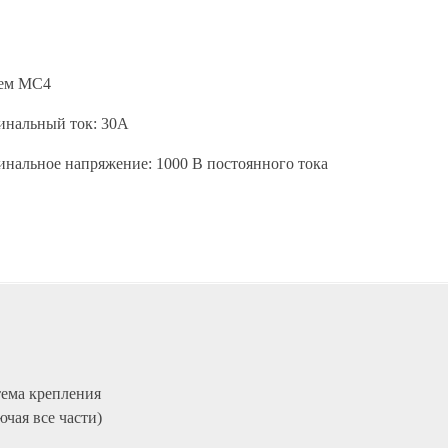
ъем МС4
нальный ток: 30А
нальное напряжение: 1000 В постоянного тока
ема крепления
ючая все части)