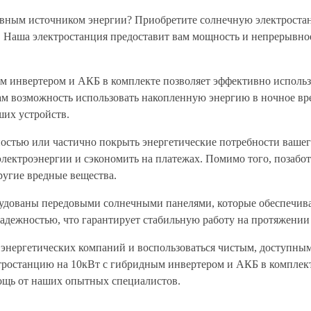
ивным источником энергии? Приобретите солнечную электроста
 Наша электростанция предоставит вам мощность и непрерывно
ым инвертером и АКБ в комплекте позволяет эффективно исполь
вам возможность использовать накопленную энергию в ночное вр
ших устройств.
остью или частично покрыть энергетические потребности вашег
электроэнергии и сэкономить на платежах. Помимо того, позабо
ругие вредные вещества.
удованы передовыми солнечными панелями, которые обеспечив
адежностью, что гарантирует стабильную работу на протяжении
 энергетических компаний и воспользоваться чистым, доступны
ростанцию на 10кВт с гибридным инвертером и АКБ в комплекте
щь от наших опытных специалистов.