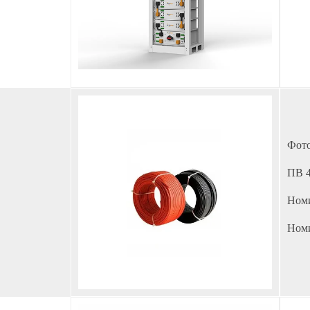
Фото
ПВ 
Номи
Номи