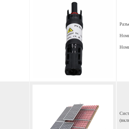
Раз
Номи
Номи
Сист
(вкл