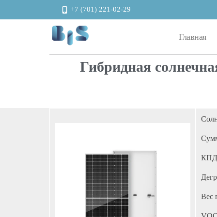
+7 (701) 221-02-29
Главная
Автоматизация и энергоэффективность
Гибридная солнечная
Солн
Сумм
КПД 
Дегр
Вес 
VOC